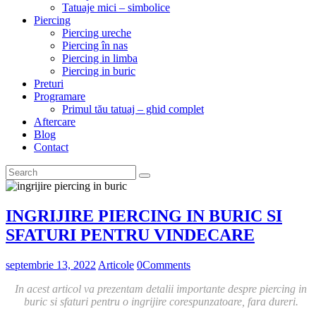
Tatuaje mici – simbolice
Piercing
Piercing ureche
Piercing în nas
Piercing in limba
Piercing in buric
Preturi
Programare
Primul tău tatuaj – ghid complet
Aftercare
Blog
Contact
INGRIJIRE PIERCING IN BURIC SI
SFATURI PENTRU VINDECARE
septembrie 13, 2022
Articole
0
Comments
In acest articol va prezentam detalii importante despre piercing in
buric si sfaturi pentru o ingrijire corespunzatoare, fara dureri.