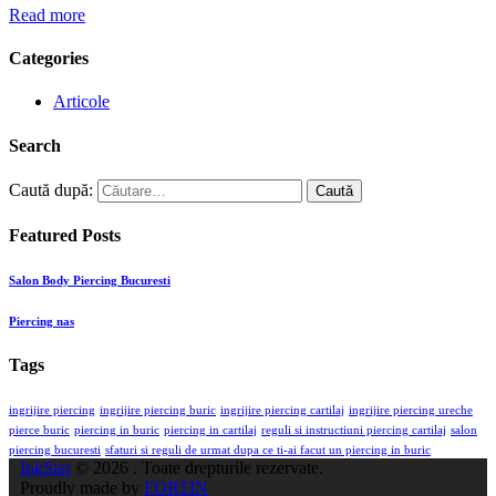
Read more
Categories
Articole
Search
Caută după:
Featured Posts
Salon Body Piercing Bucuresti
Piercing nas
Tags
ingrijire piercing
ingrijire piercing buric
ingrijire piercing cartilaj
ingrijire piercing ureche
pierce buric
piercing in buric
piercing in cartilaj
reguli si instructiuni piercing cartilaj
salon
piercing bucuresti
sfaturi si reguli de urmat dupa ce ti-ai facut un piercing in buric
InkStar
© 2026 . Toate drepturile rezervate.
Proudly made by
FORTIN