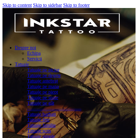
Skip to content
Skip to sidebar
Skip to footer
Despre noi
Echipa
Servicii
Tatuaje
Tatuaje pe picior
Tatuaje pe degete
Tatuaje antebraț
Tatuaje pe mana
Tatuaje pe piept
Tatuaje pe spate
Tatuaje pe gât
———————————
Tatuaje barbati
Tatuaje fete
Tatuaje familie
Tatuaje scris
Tatuaje simple