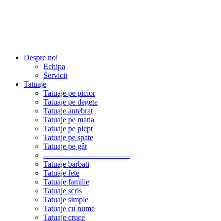
Despre noi
Echipa
Servicii
Tatuaje
Tatuaje pe picior
Tatuaje pe degete
Tatuaje antebraț
Tatuaje pe mana
Tatuaje pe piept
Tatuaje pe spate
Tatuaje pe gât
———————————
Tatuaje barbati
Tatuaje fete
Tatuaje familie
Tatuaje scris
Tatuaje simple
Tatuaje cu nume
Tatuaje cruce