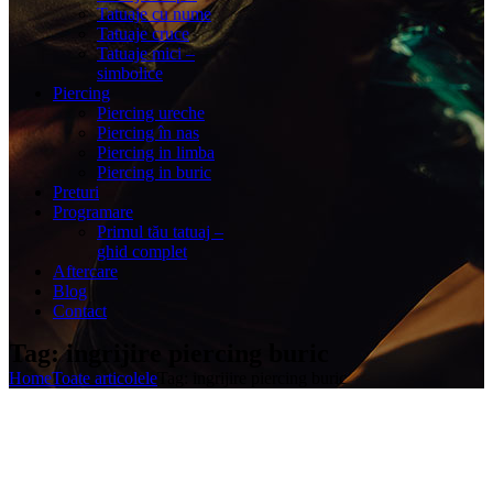
Tatuaje cu nume
Tatuaje cruce
Tatuaje mici –
simbolice
Piercing
Piercing ureche
Piercing în nas
Piercing in limba
Piercing in buric
Preturi
Programare
Primul tău tatuaj –
ghid complet
Aftercare
Blog
Contact
Tag: ingrijire piercing buric
Home
Toate articolele
Tag: ingrijire piercing buric