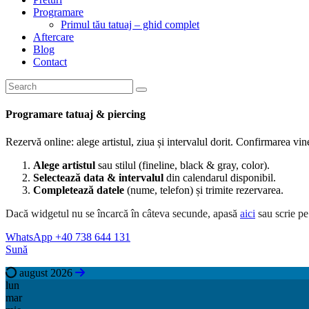
Programare
Primul tău tatuaj – ghid complet
Aftercare
Blog
Contact
Programare tatuaj & piercing
Rezervă online: alege artistul, ziua și intervalul dorit. Confirmarea 
Alege artistul
sau stilul (fineline, black & gray, color).
Selectează data & intervalul
din calendarul disponibil.
Completează datele
(nume, telefon) și trimite rezervarea.
Dacă widgetul nu se încarcă în câteva secunde, apasă
aici
sau scrie p
WhatsApp +40 738 644 131
Sună
august 2026
lun
mar