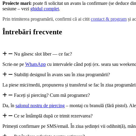
Proiecte mari:
poate fi solicitat un avans la confirmare (se deduce din
sesiune – vezi
ghidul complet
.
Prin trimiterea programării, confirmi că ai citit
contact & program
și a
Întrebări frecvente
Nu găsesc slot liber — ce fac?
Scrie-ne pe
WhatsApp
cu intervalele când poți (ex. seara sau weekend
Stabiliți designul în avans sau în ziua programării?
La piese mici/medii, propunerea și transferul se fac în ziua programări
Faceți și piercing? Cum mă programez?
Da, în
salonul nostru de piercing
– montaj cu branulă (fără pistol). Al
Ce se întâmplă după ce trimit rezervarea?
Primești confirmare pe SMS/email. În ziua ședinței vii odihnit(ă), măn