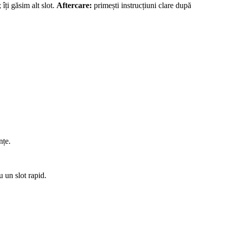
îți găsim alt slot.
Aftercare:
primești instrucțiuni clare după
nțe.
 un slot rapid.