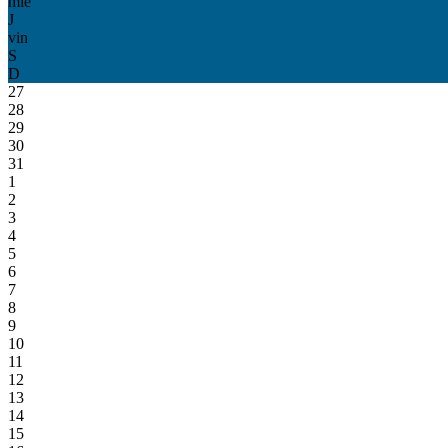
mie
J
vin
S
D
27
28
29
30
31
1
2
3
4
5
6
7
8
9
10
11
12
13
14
15