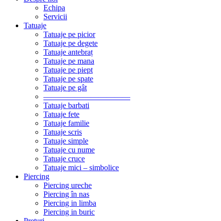
Echipa
Servicii
Tatuaje
Tatuaje pe picior
Tatuaje pe degete
Tatuaje antebraț
Tatuaje pe mana
Tatuaje pe piept
Tatuaje pe spate
Tatuaje pe gât
———————————
Tatuaje barbati
Tatuaje fete
Tatuaje familie
Tatuaje scris
Tatuaje simple
Tatuaje cu nume
Tatuaje cruce
Tatuaje mici – simbolice
Piercing
Piercing ureche
Piercing în nas
Piercing in limba
Piercing in buric
Preturi