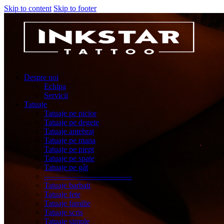
Skip to content
Skip to footer
Despre noi
Echipa
Servicii
Tatuaje
Tatuaje pe picior
Tatuaje pe degete
Tatuaje antebraț
Tatuaje pe mana
Tatuaje pe piept
Tatuaje pe spate
Tatuaje pe gât
———————————
Tatuaje barbati
Tatuaje fete
Tatuaje familie
Tatuaje scris
Tatuaje simple