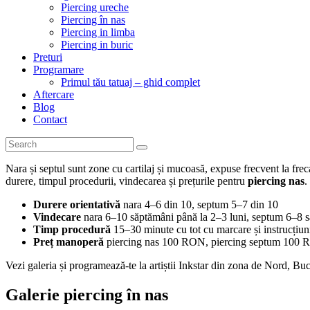
Piercing ureche
Piercing în nas
Piercing in limba
Piercing in buric
Preturi
Programare
Primul tău tatuaj – ghid complet
Aftercare
Blog
Contact
Nara și septul sunt zone cu cartilaj și mucoasă, expuse frecvent la freca
durere, timpul procedurii, vindecarea și prețurile pentru
piercing nas
.
Durere orientativă
nara 4–6 din 10, septum 5–7 din 10
Vindecare
nara 6–10 săptămâni până la 2–3 luni, septum 6–8 
Timp procedură
15–30 minute cu tot cu marcare și instrucțiun
Preț manoperă
piercing nas 100 RON, piercing septum 100
Vezi galeria și programează-te la artiștii Inkstar din zona de Nord, Buc
Galerie piercing în nas