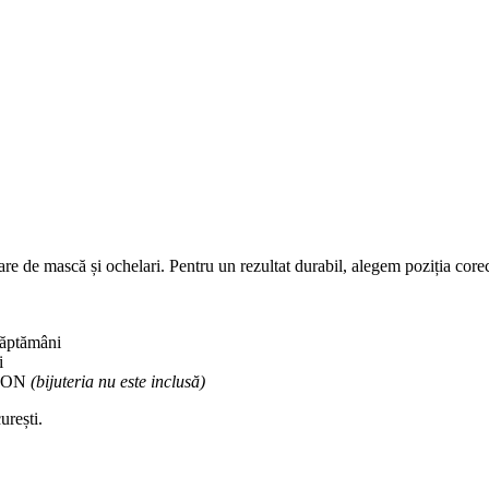
re de mască și ochelari. Pentru un rezultat durabil, alegem poziția corectă
săptămâni
i
 RON
(bijuteria nu este inclusă)
urești.