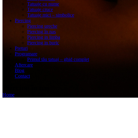
Tatuaje cu nume
Tatuaje cruce
Tatuaje mici – simbolice
Piercing
Piercing ureche
Piercing în nas
Piercing in limba
Piercing in buric
Preturi
Programare
Primul tău tatuaj – ghid complet
Aftercare
Blog
Contact
Piercing în nas
Home
Piercing în nas