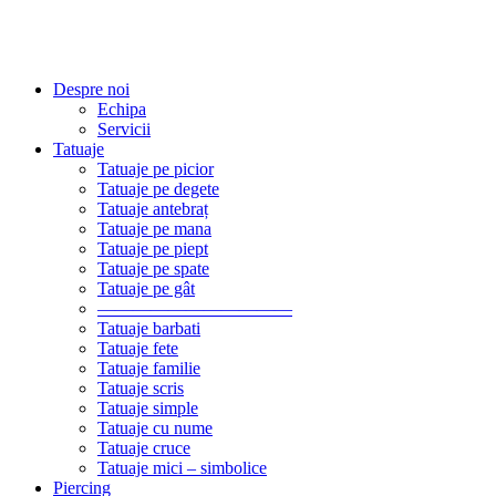
Despre noi
Echipa
Servicii
Tatuaje
Tatuaje pe picior
Tatuaje pe degete
Tatuaje antebraț
Tatuaje pe mana
Tatuaje pe piept
Tatuaje pe spate
Tatuaje pe gât
———————————
Tatuaje barbati
Tatuaje fete
Tatuaje familie
Tatuaje scris
Tatuaje simple
Tatuaje cu nume
Tatuaje cruce
Tatuaje mici – simbolice
Piercing