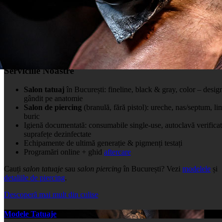
Găsește rapid
Salon tatuaje - portofoliu
•
Salon de piercing - detalii
•
Intră în portofoliu
Serviciile
Noastre
Salon tatuaj
în București: fineline, black & gray, color – desig
gândit pe anatomie
Salon de piercing
(branulă, fără pistol): ureche, nas/septum, li
buric
Igienă documentată: consumabile single-use, autoclavă verificat
suprafețe dezinfectate
Echipamente de ultimă generație & pigmenți testați
Programări online + ghid
aftercare
Cauți
salon tatuaje
sau
salon piercing
în București? Vezi
modelele
și
detaliile de piercing
.
Descoperă mai mult din culise
Modele Tatuaje