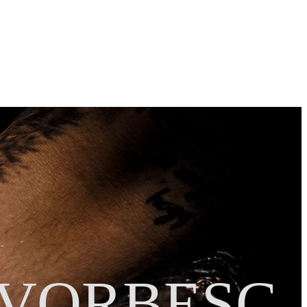
 piesă este construită pe anatomia ta: compoziție, contrast, lizibilitate în
) și oferă instrucțiuni de îngrijire.
 VORBESC.