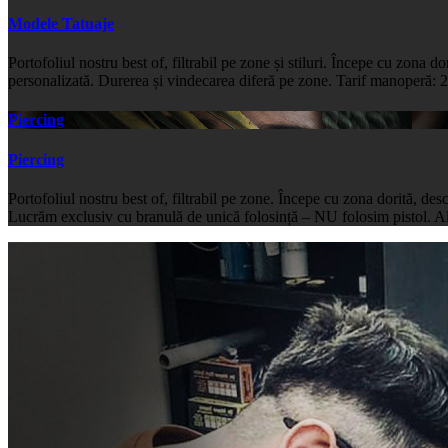
Modele Tatuaje
Portofoliul nostru best of, filtrabil pe zone și stiluri. Începe cu zona d
personalizată. Durerea și vindecarea diferă pe zone. Tarif manoper
Piercing
Piercing
Portofoliul nostru best of, filtrabil pe zone. Începe cu zona dorită, des
Lucrăm exclusiv cu branulă de unică folosință – NU folosim pistol. A