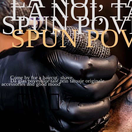
LA NOI, 
SPUN POV
SPUN POV
Come by for a haircut, shave,
Dă glas poveștilor tale prin tatuaje originale.
accessories and good mood
O parte din
munca noastră
Vezi ce povești am tatuat până acum: piese fineline, black
& gray, color și compoziții mari. Deschide imaginile
pentru detalii – te poți inspira și cere o propunere
personalizată.