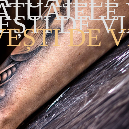
TATUAJELE
EȘTI DE VI
EȘTI DE V