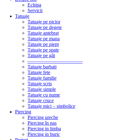
Echipa
Servicii
Tatuaje
Tatuaje pe picior
Tatuaje pe degete
Tatuaje antebraț
Tatuaje pe mana
Tatuaje pe piept
Tatuaje pe spate
Tatuaje pe gât
———————————
Tatuaje barbati
Tatuaje fete
Tatuaje familie
Tatuaje scris
Tatuaje simple
Tatuaje cu nume
Tatuaje cruce
Tatuaje mici – simbolice
Piercing
Piercing ureche
Piercing în nas
Piercing in limba
Piercing in buric
Preturi