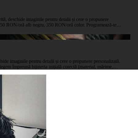
orită, deschide imaginile pentru detalii și cere o propunere
ă: 250 RON/oră alb negru, 350 RON/oră color. Programează-te…
chide imaginile pentru detalii și cere o propunere personalizată.
legem împreună bijuteria inițială corectă (material, mărime,…