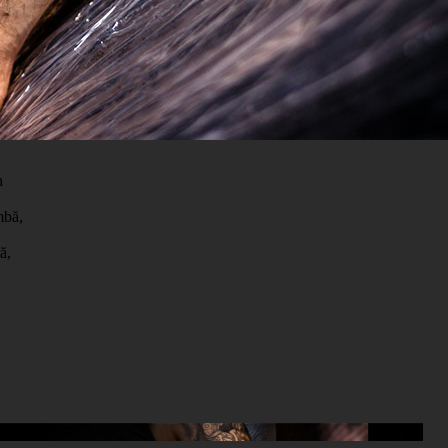
n
mbă,
ă,