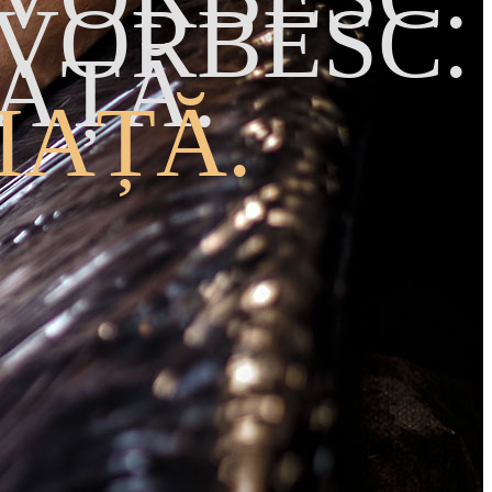
 VORBESC.
AȚĂ.
IAȚĂ.