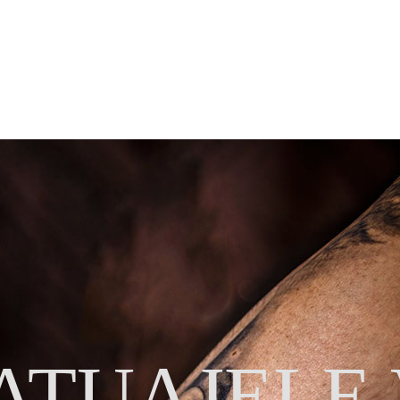
ituat în Pasajul
Macca–Villacrosse
, la câteva minute de Universitate.
n/Elite
și tușuri
World Famous, Eternal, Panthera, Silverback
. Fiecare
ercing, echipa noastră din
salon piercing
montează cu branulă (fără pistol
TATUAJELE