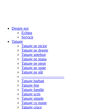
Despre noi
Echipa
Servicii
Tatuaje
Tatuaje pe picior
Tatuaje pe degete
Tatuaje antebraț
Tatuaje pe mana
Tatuaje pe piept
Tatuaje pe spate
Tatuaje pe gât
———————————
Tatuaje barbati
Tatuaje fete
Tatuaje familie
Tatuaje scris
Tatuaje simple
Tatuaje cu nume
Tatuaje cruce