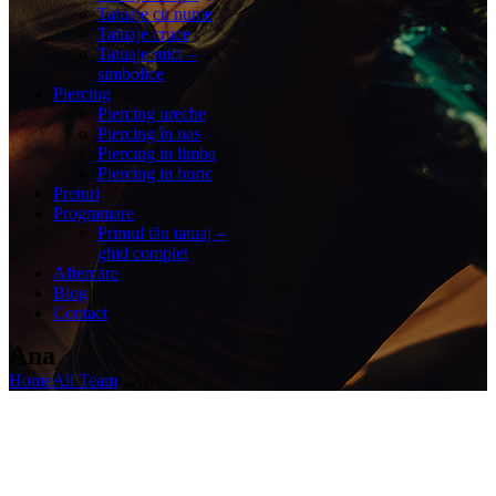
Tatuaje cu nume
Tatuaje cruce
Tatuaje mici –
simbolice
Piercing
Piercing ureche
Piercing în nas
Piercing in limba
Piercing in buric
Preturi
Programare
Primul tău tatuaj –
ghid complet
Aftercare
Blog
Contact
Ana
Home
All Team
...
Ana