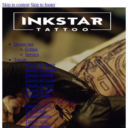
Skip to content
Skip to footer
Despre noi
Echipa
Servicii
Tatuaje
Tatuaje pe picior
Tatuaje pe degete
Tatuaje antebraț
Tatuaje pe mana
Tatuaje pe piept
Tatuaje pe spate
Tatuaje pe gât
———————————
Tatuaje barbati
Tatuaje fete
Tatuaje familie
Tatuaje scris
Tatuaje simple