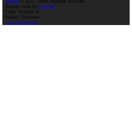
InkStar
© 2026 . Toate drepturile rezervate.
Proudly made by
FORTIN
Calea Victoriei 18,
Pasajul Vilacrosse
+40 729 987 932