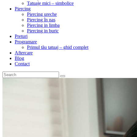
Tatuaje mici – simbolice
Piercing
Piercing ureche
Piercing în nas
Piercing in limba
Piercing in buric
Preturi
Programare
Primul tău tatuaj – ghid complet
Aftercare
Blog
Contact